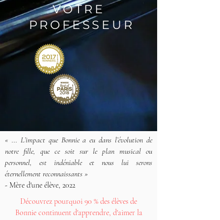
VOTRE
PROFESSEUR
« ... L’impact que Bonnie a eu dans l’évolution de
notre fille, que ce soit sur le plan musical ou
personnel, est indéniable et nous lui serons
éternellement reconnaissants »
-
Mère d'une élève, 2022
Découvrez pourquoi 90 % des élèves de
Bonnie continuent d'apprendre, d'aimer la