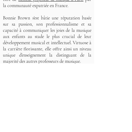
la communauté expatriée en France.
Bonnie Brown s'est bâtie une réputation basée
sur sa passion, son professionnalisme et sa
capacité à communiquer les joies de la musique
aux enfants au stade le plus crucial de leur
développement musical et intellectuel. Virtuose à
la carrière florissante, elle offre ainsi un niveau
unique d’enseignement la distinguant de la
majorité des autres professeurs de musique.
Ses élèves ont reçu de nombreux prix et plusieurs
d’entre eux ont obtenu des résultats
exceptionnels aux examens ainsi que des bourses
permettant de financer leur entière scolarité
dans des établissements prestigieux.
De 2009 à 2012, elle a occupé le poste de
Directrice du programme "
La Musique et le
Cerveau
" à l'Ecole Bilingue Montessori de Paris.
Elle a occupé des postes d'enseignante à la