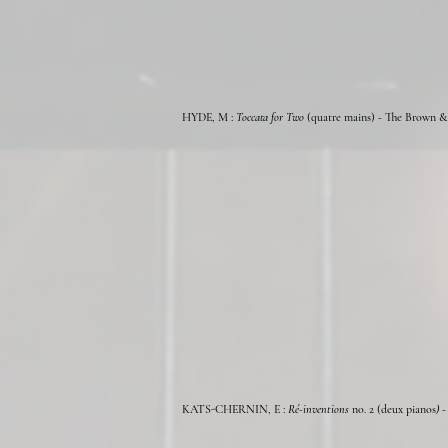
HYDE, M :
Toccata for Two
(quatre main
s)
-
The Brown &
KATS-CHERNIN, E :
Ré-inventions
no. 2 (
deux
pianos
) 