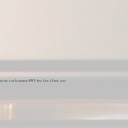
ise
no. 2 en la mineur BWV 807. Live à Paris, 2017