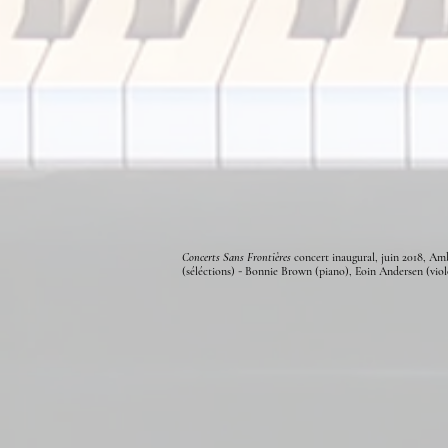
Concerts Sans Frontières
concert inaugural, juin 2018, Amb
(séléctions)
Bonnie Brown (piano), Eoin Andersen (viol
-