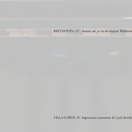
BEETHOVEN, LV : Sonate no. 21 en do majeur
Waldstei
VILLA-LOBOS, H :
Impressions seresteiras
de
Cycle
brésili