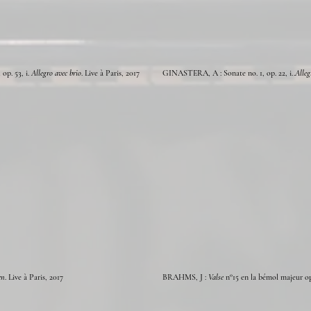
n
op. 53, i.
Allegro avec brio
.
Live à Paris, 2017
GINASTERA, A : Sonate no. 1, op. 22, i..
Alleg
en
. Live à Paris, 2017
BRAHMS, J :
Valse
n°15 en la bémol majeur op.