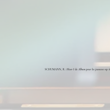
SCHUMANN, R :
H
iver I
de
Album pour les jeunesse
op. 6