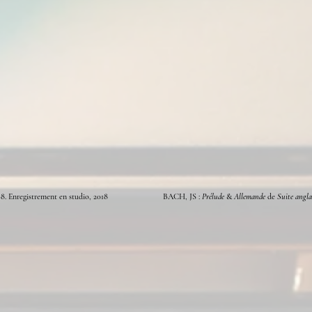
8. Enregistrement en studio, 2018
BACH, JS :
Prélude
&
Allemande
de
Suite angla