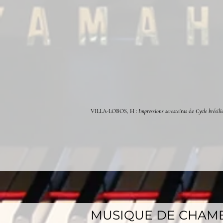
VILLA-LOBOS, H :
Impressions seresteiras
de
Cycle
brésili
MUSIQUE DE CHAMB