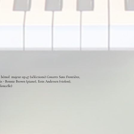
i
bémol
majeur op.47 (séléctions)
Concerts Sans Frontières,
is
Bonnie Brown (piano), Eoin Andersen (violon),
-
loncelle)