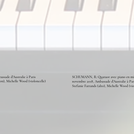
assade d'Australie à Paris
SCHUMANN, R: Quatuor avec piano en m
on), Michelle Wood (violoncelle)
n
ovembre 2018, Ambassade d'Australie à Par
Stefanie Farrands (alto), Michelle Wood (vio