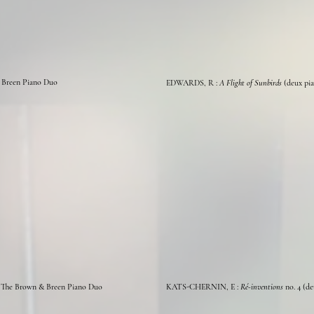
 Breen Piano Duo
EDWARDS, R :
A Flight of Sunbirds
(
deux
pia
-
The Brown & Breen Piano Duo
KATS-CHERNIN, E :
Ré-inventions
no. 4 (
de