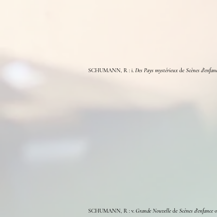
SCHUMANN, R : i.
Des Pays mystérieux
de
Scènes d'enfan
SCHUMANN, R : v.
Grande Nouvelle
de
Scènes d'enfance
o