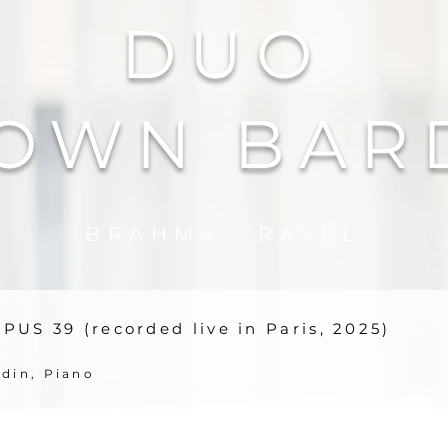
DUO
OWN BAR
BRAHMS
·
RAVEL
US 39 (recorded live in Paris, 2025)
din, Piano